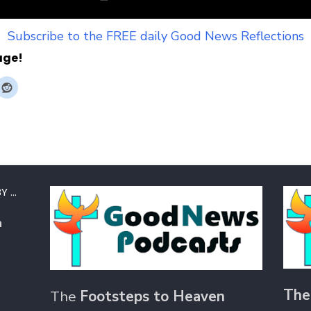
Subscribe to the FREE daily Good News Reflections
age!
Y …
a
The
The
Footsteps to Heaven