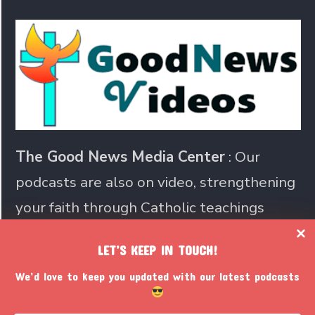
The Good News Media Center
: Our
podcasts are also on video, strengthening
your faith through Catholic teachings
LET’S KEEP IN TOUCH!
Join us in sharing the Catholic
We’d love to keep you updated with our latest podcasts
faith with the world