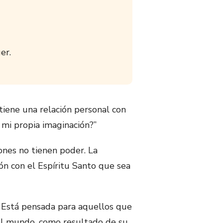
er.
iene una relación personal con
 mi propia imaginación?”
ones no tienen poder. La
ón con el Espíritu Santo que sea
. Está pensada para aquellos que
 el mundo, como resultado de su