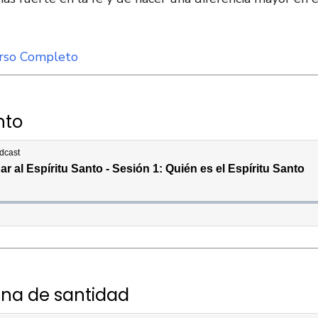
urso Completo
nto
lena de santidad