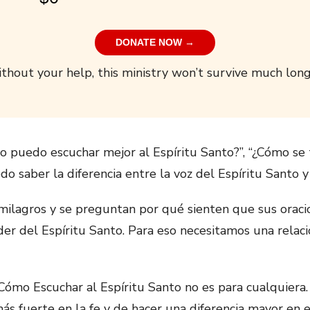
DONATE NOW →
thout your help, this ministry won’t survive much long
uedo escuchar mejor al Espíritu Santo?”, “¿Cómo se t
do saber la diferencia entre la voz del Espíritu Santo y
ilagros y se preguntan por qué sienten que sus oraci
er del Espíritu Santo. Para eso necesitamos una relaci
 Cómo Escuchar al Espíritu Santo no es para cualquiera
más fuerte en la fe y de hacer una diferencia mayor en