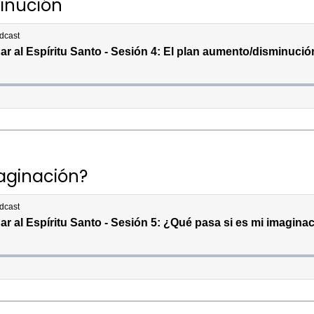
inución
aginación?