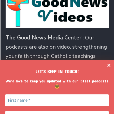
The Good News Media Center
: Our
podcasts are also on video, strengthening
your faith through Catholic teachings
LET’S KEEP IN TOUCH!
Join us in sharing the Catholic
We’d love to keep you updated with our latest podcasts
faith with the world