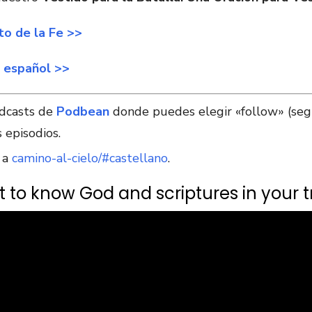
to de la Fe >>
 español >>
odcasts de
Podbean
donde puedes elegir «follow» (segui
 episodios.
e a
camino-al-cielo/#castellano
.
 to know God and scriptures in your tr