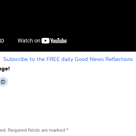
Subscribe to the FREE daily Good News Reflections
age!
ed.
Required fields are marked
*