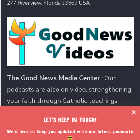
277 Riverview, Florida 33569 USA
The Good News Media Center
: Our
podcasts are also on video, strengthening
your faith through Catholic teachings
LET’S KEEP IN TOUCH!
Join us in sharing the Catholic
We’d love to keep you updated with our latest podcasts
faith with the world