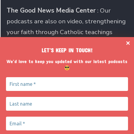
The Good News Media Center
: Our
podcasts are also on video, strengthening
your faith through Catholic teachings
LET’S KEEP IN TOUCH!
Join us in sharing the Catholic
We’d love to keep you updated with our latest podcasts
faith with the world